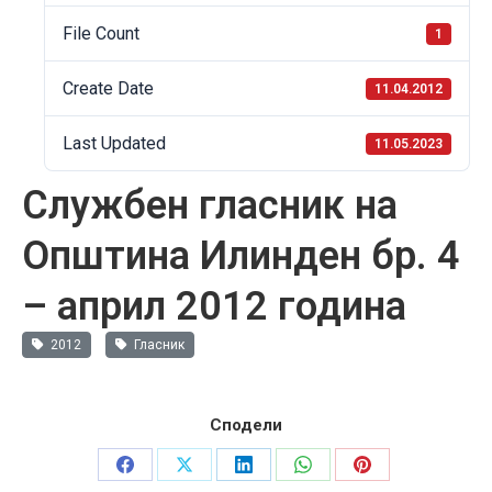
File Count
1
Create Date
11.04.2012
Last Updated
11.05.2023
Службен гласник на
Општина Илинден бр. 4
– април 2012 година
2012
Гласник
Сподели
Share
Share
Share
Share
Share