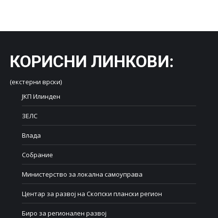
on
on
on
on
on
Facebook
X
LinkedIn
WhatsApp
Pinterest
КОРИСНИ ЛИНКОВИ
:
(екстерни врски)
ЈКП Илинден
ЗЕЛС
Влада
Собрание
Министерство за локална самоуправа
Центар за развој на Скопски плански регион
Биро за регионален развој