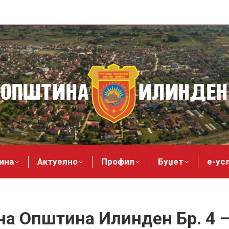
ина
Актуелно
Профил
Буџет
е-ус
на Општина Илинден Бр. 4 –