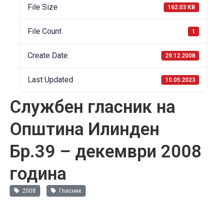
File Size
162.03 KB
File Count
1
Create Date
29.12.2008
Last Updated
10.05.2023
Службен гласник на
Општина Илинден
Бр.39 – декември 2008
година
2008
Гласник