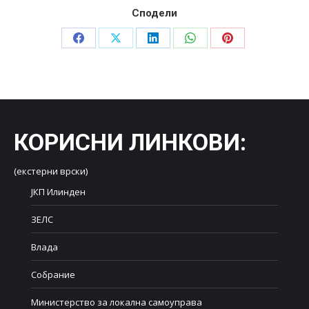
Сподели
Share
Share
Share
Share
Share
on
on
on
on
on
Facebook
X
LinkedIn
WhatsApp
Pinterest
КОРИСНИ ЛИНКОВИ
:
(екстерни врски)
ЈКП Илинден
ЗЕЛС
Влада
Собрание
Министерство за локална самоуправа