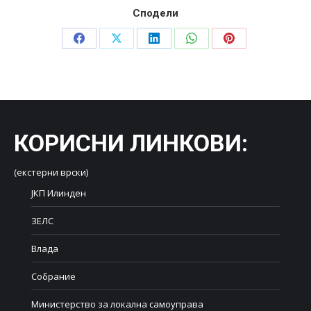
Сподели
Share
Share
Share
Share
Share
on
on
on
on
on
Facebook
X
LinkedIn
WhatsApp
Pinterest
КОРИСНИ ЛИНКОВИ
:
(екстерни врски)
ЈКП Илинден
ЗЕЛС
Влада
Собрание
Министерство за локална самоуправа