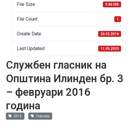
File Size
5.86 MB
File Count
1
Create Date
24.02.2016
Last Updated
11.05.2023
Службен гласник на
Општина Илинден бр. 3
– февруари 2016
година
2016
Гласник