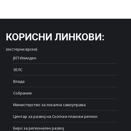
on
on
on
on
on
Facebook
X
LinkedIn
WhatsApp
Pinterest
КОРИСНИ ЛИНКОВИ
:
(екстерни врски)
ЈКП Илинден
ЗЕЛС
Влада
Собрание
Министерство за локална самоуправа
Центар за развој на Скопски плански регион
Биро за регионален развој