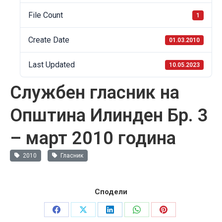
File Count
1
Create Date
01.03.2010
Last Updated
10.05.2023
Службен гласник на
Општина Илинден Бр. 3
– март 2010 година
2010
Гласник
Сподели
Share
Share
Share
Share
Share