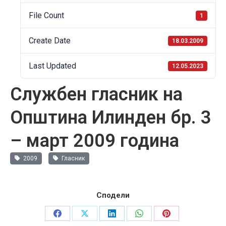
File Count
1
Create Date
18.03.2009
Last Updated
12.05.2023
Службен гласник на
Општина Илинден бр. 3
– март 2009 година
2009
Гласник
Сподели
Share
Share
Share
Share
Share