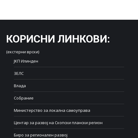
on
on
on
on
on
Facebook
X
LinkedIn
WhatsApp
Pinterest
КОРИСНИ ЛИНКОВИ
:
(екстерни врски)
ЈКП Илинден
ЗЕЛС
Влада
Собрание
Министерство за локална самоуправа
Центар за развој на Скопски плански регион
Биро за регионален развој