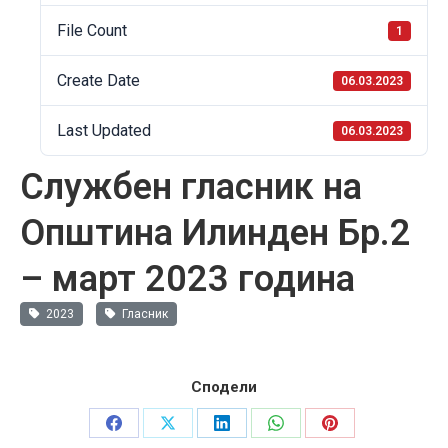
File Count
1
Create Date
06.03.2023
Last Updated
06.03.2023
Службен гласник на
Општина Илинден Бр.2
– март 2023 година
2023
Гласник
Сподели
Share
Share
Share
Share
Share