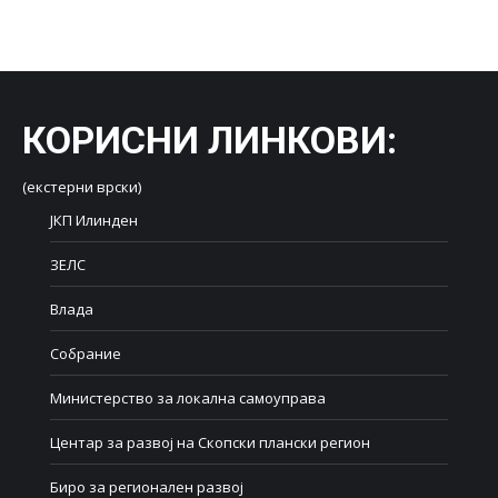
on
on
on
on
on
Facebook
X
LinkedIn
WhatsApp
Pinterest
КОРИСНИ ЛИНКОВИ
:
(екстерни врски)
ЈКП Илинден
ЗЕЛС
Влада
Собрание
Министерство за локална самоуправа
Центар за развој на Скопски плански регион
Биро за регионален развој