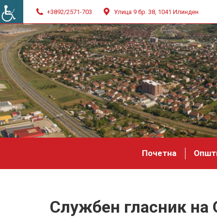
+3892/2571-703
Улица 9 бр. 38, 1041 Илинден
Почетна
Општ
Службен гласник на 