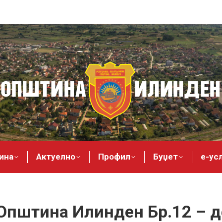
ина
Актуелно
Профил
Буџет
е-ус
Општина Илинден Бр.12 – 