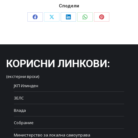
Сподели
Share
Share
Share
Share
Share
on
on
on
on
on
Facebook
X
LinkedIn
WhatsApp
Pinterest
КОРИСНИ ЛИНКОВИ
:
(екстерни врски)
ЈКП Илинден
ЗЕЛС
Влада
Собрание
Министерство за локална самоуправа