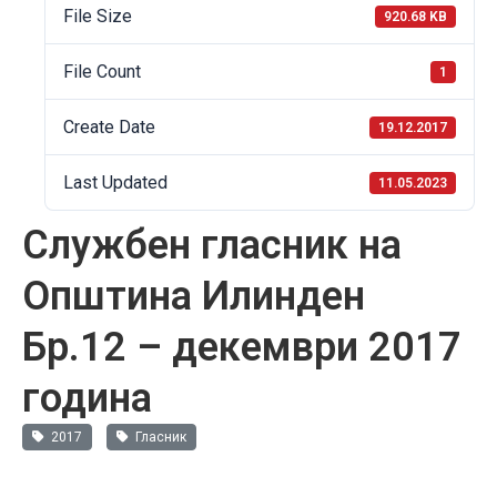
File Size
920.68 KB
File Count
1
Create Date
19.12.2017
Last Updated
11.05.2023
Службен гласник на
Општина Илинден
Бр.12 – декември 2017
година
2017
Гласник