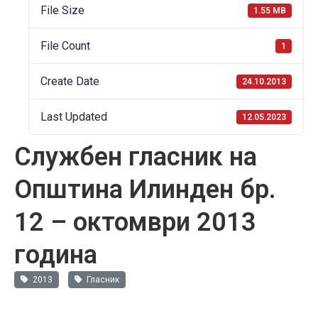
File Size
1.55 MB
File Count
1
Create Date
24.10.2013
Last Updated
12.05.2023
Службен гласник на
Општина Илинден бр.
12 – октомври 2013
година
2013
Гласник