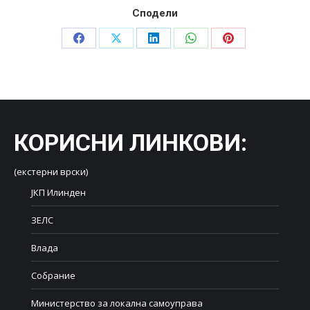
Сподели
Share
Share
Share
Share
Share
on
on
on
on
on
Facebook
X
LinkedIn
WhatsApp
Pinterest
КОРИСНИ ЛИНКОВИ
:
(екстерни врски)
ЈКП Илинден
ЗЕЛС
Влада
Собрание
Министерство за локална самоуправа