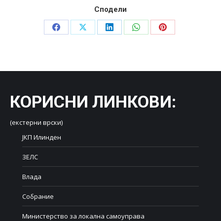
Сподели
Share
Share
Share
Share
Share
on
on
on
on
on
Facebook
X
LinkedIn
WhatsApp
Pinterest
КОРИСНИ ЛИНКОВИ
:
(екстерни врски)
ЈКП Илинден
ЗЕЛС
Влада
Собрание
Министерство за локална самоуправа