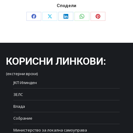
Сподели
Share
Share
Share
Share
Share
on
on
on
on
on
Facebook
X
LinkedIn
WhatsApp
Pinterest
КОРИСНИ ЛИНКОВИ
:
(екстерни врски)
ЈКП Илинден
ЗЕЛС
Влада
Собрание
Министерство за локална самоуправа