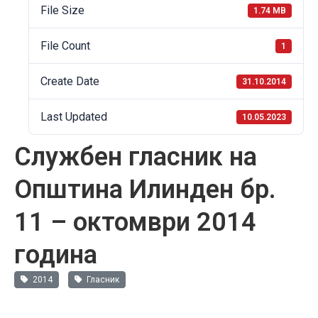
File Size
1.74 MB
File Count
1
Create Date
31.10.2014
Last Updated
10.05.2023
Службен гласник на
Општина Илинден бр.
11 – октомври 2014
година
2014
Гласник