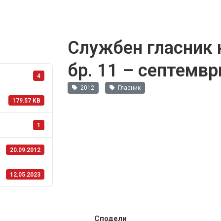
Службен гласник 
бр. 11 – септемвр
4
2012
Гласник
179.57 KB
1
20.09.2012
12.05.2023
Сподели