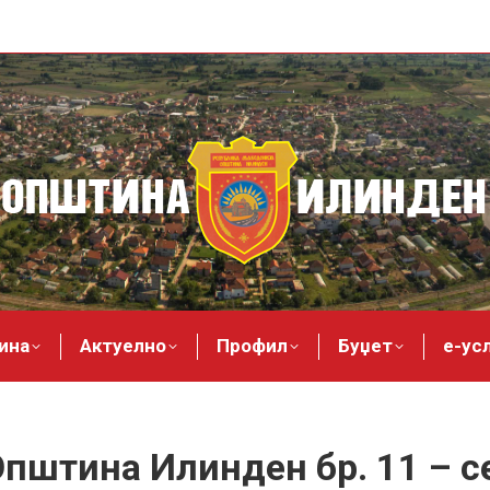
ина
Актуелно
Профил
Буџет
е-ус
Општина Илинден бр. 11 – с