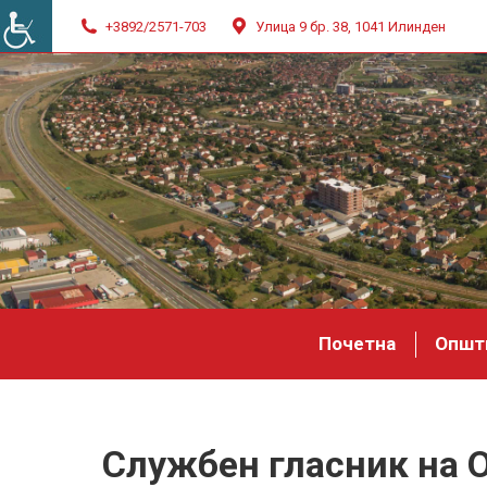
+3892/2571-703
Улица 9 бр. 38, 1041 Илинден
Почетна
Општ
Службен гласник на 