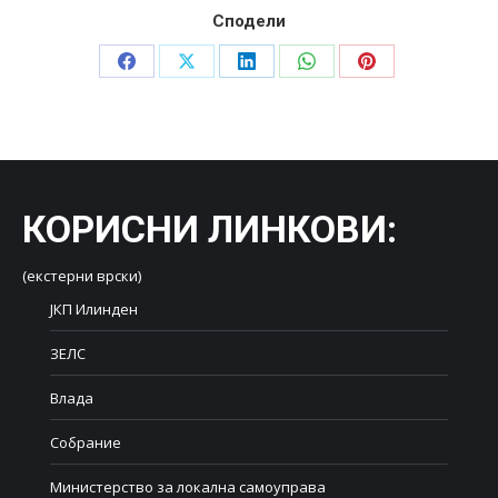
Сподели
Share
Share
Share
Share
Share
on
on
on
on
on
Facebook
X
LinkedIn
WhatsApp
Pinterest
КОРИСНИ ЛИНКОВИ
:
(екстерни врски)
ЈКП Илинден
ЗЕЛС
Влада
Собрание
Министерство за локална самоуправа