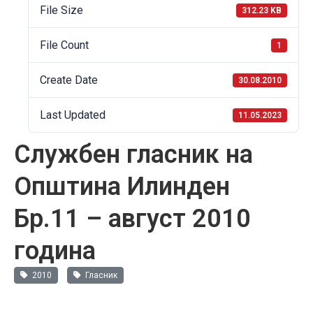
File Size
312.23 KB
File Count
1
Create Date
30.08.2010
Last Updated
11.05.2023
Службен гласник на
Општина Илинден
Бр.11 – август 2010
година
2010
Гласник