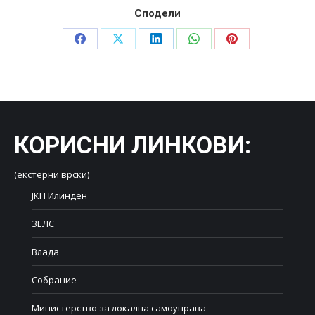
Сподели
Share
Share
Share
Share
Share
on
on
on
on
on
Facebook
X
LinkedIn
WhatsApp
Pinterest
КОРИСНИ ЛИНКОВИ
:
(екстерни врски)
ЈКП Илинден
ЗЕЛС
Влада
Собрание
Министерство за локална самоуправа