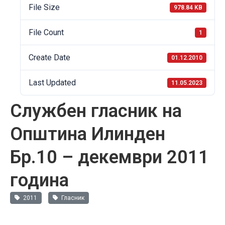
File Size
978.84 KB
File Count
1
Create Date
01.12.2010
Last Updated
11.05.2023
Службен гласник на
Општина Илинден
Бр.10 – декември 2011
година
2011
Гласник