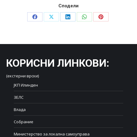
Сподели
Share
Share
Share
Share
Share
on
on
on
on
on
Facebook
X
LinkedIn
WhatsApp
Pinterest
КОРИСНИ ЛИНКОВИ
:
(екстерни врски)
ЈКП Илинден
ЗЕЛС
Влада
Собрание
Министерство за локална самоуправа