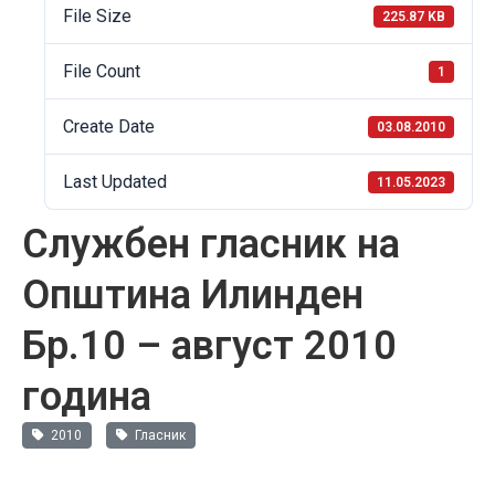
File Size
225.87 KB
File Count
1
Create Date
03.08.2010
Last Updated
11.05.2023
Службен гласник на
Општина Илинден
Бр.10 – август 2010
година
2010
Гласник