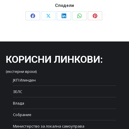
Сподели
Share
Share
Share
Share
Share
on
on
on
on
on
Facebook
X
LinkedIn
WhatsApp
Pinterest
КОРИСНИ ЛИНКОВИ
:
(екстерни врски)
ЈКП Илинден
ЗЕЛС
Влада
Собрание
Министерство за локална самоуправа