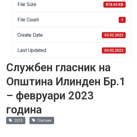
File Size
818.63 KB
File Count
1
Create Date
03.02.2023
Last Updated
03.02.2023
Службен гласник на
Општина Илинден Бр.1
– февруари 2023
година
2023
Гласник