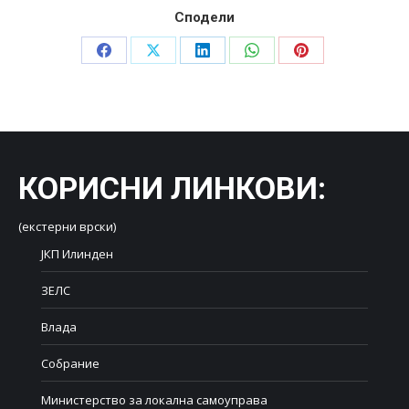
Сподели
Share
Share
Share
Share
Share
on
on
on
on
on
Facebook
X
LinkedIn
WhatsApp
Pinterest
КОРИСНИ ЛИНКОВИ
:
(екстерни врски)
ЈКП Илинден
ЗЕЛС
Влада
Собрание
Министерство за локална самоуправа