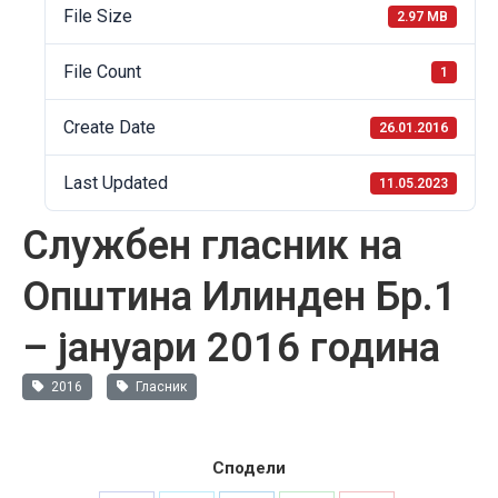
File Size
2.97 MB
File Count
1
Create Date
26.01.2016
Last Updated
11.05.2023
Службен гласник на
Општина Илинден Бр.1
– јануари 2016 година
2016
Гласник
Сподели