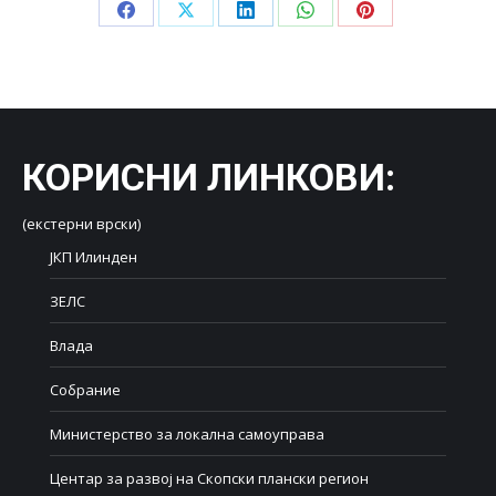
Share
Share
Share
Share
Share
on
on
on
on
on
Facebook
X
LinkedIn
WhatsApp
Pinterest
КОРИСНИ ЛИНКОВИ
:
(екстерни врски)
ЈКП Илинден
ЗЕЛС
Влада
Собрание
Министерство за локална самоуправа
Центар за развој на Скопски плански регион