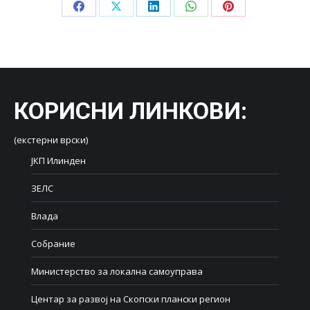
Share
Share
Share
Share
Share
on
on
on
on
on
Facebook
X
LinkedIn
WhatsApp
Pinterest
КОРИСНИ ЛИНКОВИ
:
(екстерни врски)
ЈКП Илинден
ЗЕЛС
Влада
Собрание
Министерство за локална самоуправа
Центар за развој на Скопски плански регион