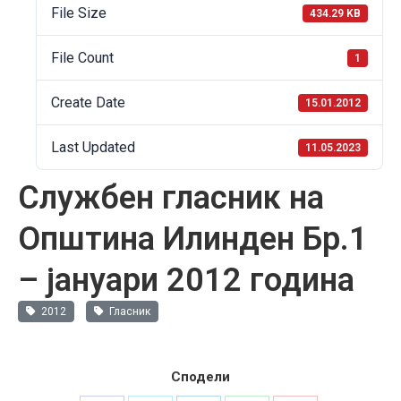
File Size
434.29 KB
File Count
1
Create Date
15.01.2012
Last Updated
11.05.2023
Службен гласник на
Општина Илинден Бр.1
– јануари 2012 година
2012
Гласник
Сподели