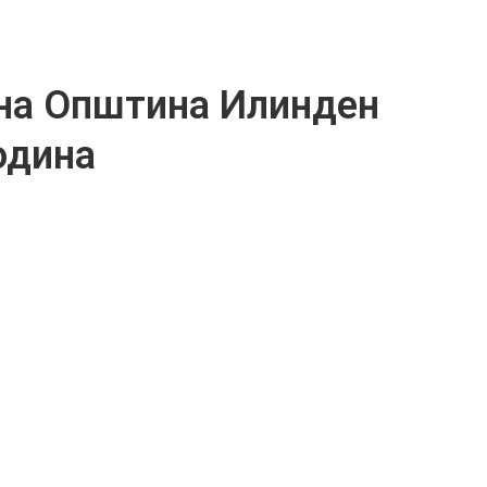
на Општина Илинден
година