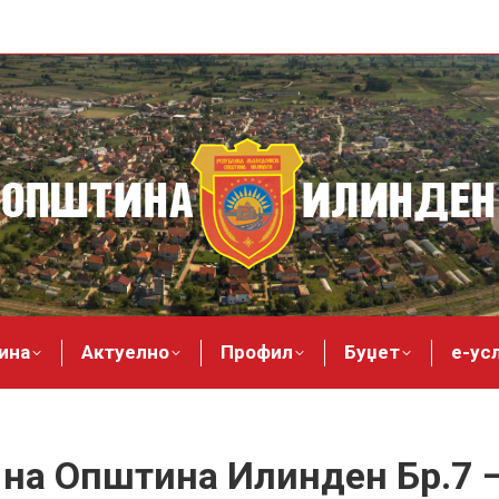
ина
Актуелно
Профил
Буџет
е-ус
на Општина Илинден Бр.7 –