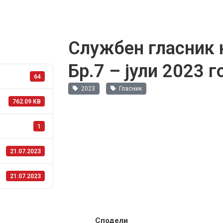
Службен гласник 
Бр.7 – јули 2023 
64
2023
Гласник
762.09 KB
1
21.07.2023
21.07.2023
Сподели