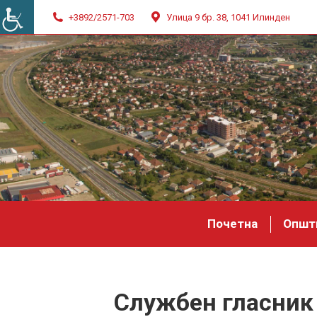
+3892/2571-703
Улица 9 бр. 38, 1041 Илинден
Почетна
Општ
Службен гласник 