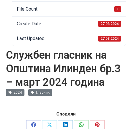
File Count
1
Create Date
27.03.2024
Last Updated
27.03.2024
Службен гласник на
Општина Илинден бр.3
– март 2024 година
2024
Гласник
Сподели
Share
Share
Share
Share
Share