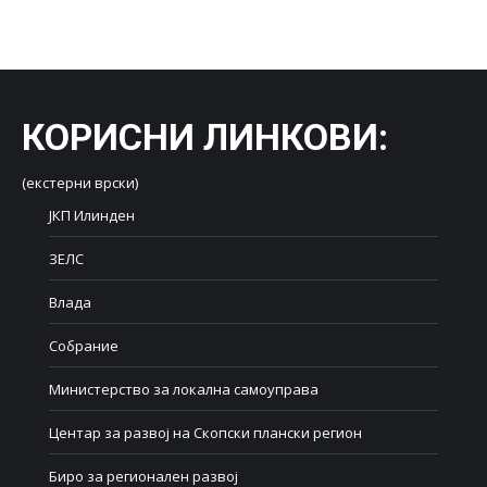
on
on
on
on
on
Facebook
X
LinkedIn
WhatsApp
Pinterest
КОРИСНИ ЛИНКОВИ
:
(екстерни врски)
ЈКП Илинден
ЗЕЛС
Влада
Собрание
Министерство за локална самоуправа
Центар за развој на Скопски плански регион
Биро за регионален развој