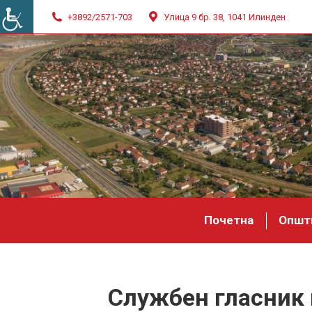
+3892/2571-703
Улица 9 бр. 38, 1041 Илинден
Почетна
Општ
Службен гласник 