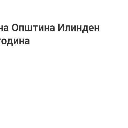
на Општина Илинден
година