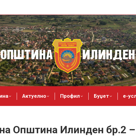
ина
Актуелно
Профил
Буџет
е-ус
на Општина Илинден бр.2 –