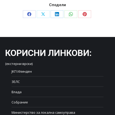
Сподели
Share
Share
Share
Share
Share
on
on
on
on
on
Facebook
X
LinkedIn
WhatsApp
Pinterest
КОРИСНИ ЛИНКОВИ
:
(екстерни врски)
ЈКП Илинден
ЗЕЛС
Влада
Собрание
Министерство за локална самоуправа