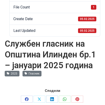
File Count
1
Create Date
05.02.2025
Last Updated
05.02.2025
Службен гласник на
Општина Илинден бр.1
– јануари 2025 година
2025
Гласник
Сподели
Share
Share
Share
Share
Share