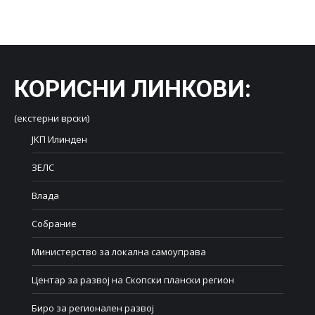
on
on
on
on
on
Facebook
X
LinkedIn
WhatsApp
Pinterest
КОРИСНИ ЛИНКОВИ
:
(екстерни врски)
ЈКП Илинден
ЗЕЛС
Влада
Собрание
Министерство за локална самоуправа
Центар за развој на Скопски плански регион
Биро за регионален развој