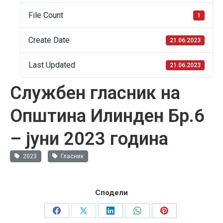
File Count
1
Create Date
21.06.2023
Last Updated
21.06.2023
Службен гласник на
Општина Илинден Бр.6
– јуни 2023 година
2023
Гласник
Сподели
Share
Share
Share
Share
Share