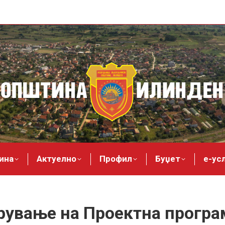
ина
Актуелно
Профил
Буџет
е-ус
ување на Проектна програм