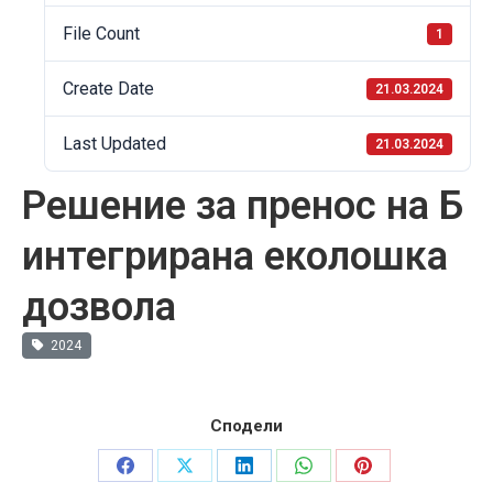
File Count
1
Create Date
21.03.2024
Last Updated
21.03.2024
Решение за пренос на Б
интегрирана еколошка
дозвола
2024
Сподели
Share
Share
Share
Share
Share