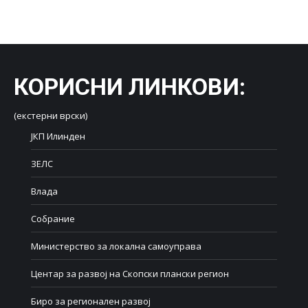
on
on
on
on
on
Facebook
X
LinkedIn
WhatsApp
Pinterest
КОРИСНИ ЛИНКОВИ
:
(екстерни врски)
ЈКП Илинден
ЗЕЛС
Влада
Собрание
Министерство за локална самоуправа
Центар за развој на Скопски плански регион
Биро за регионален развој