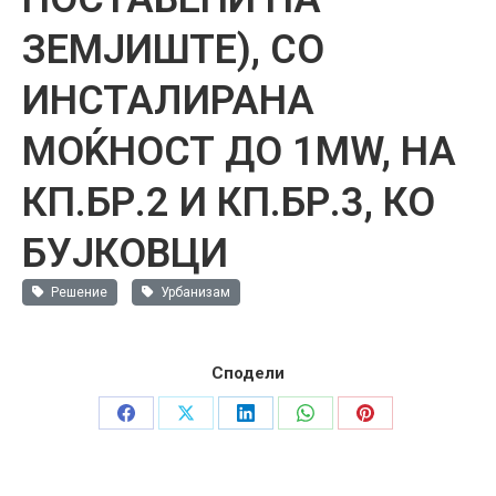
ЗЕМЈИШТЕ), СО
ИНСТАЛИРАНА
МОЌНОСТ ДО 1MW, НА
КП.БР.2 И КП.БР.3, КО
БУЈКОВЦИ
Решение
Урбанизам
Сподели
Share
Share
Share
Share
Share
on
on
on
on
on
Facebook
X
LinkedIn
WhatsApp
Pinterest