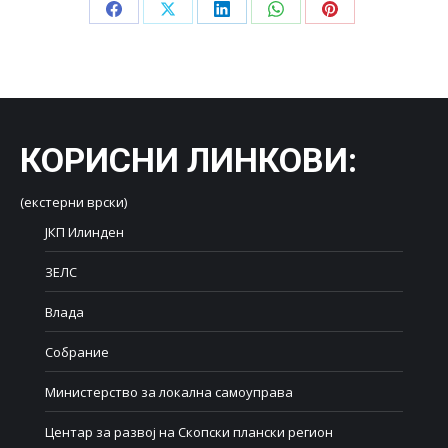
Share
Share
Share
Share
Share
on
on
on
on
on
Facebook
X
LinkedIn
WhatsApp
Pinterest
КОРИСНИ ЛИНКОВИ
:
(екстерни врски)
ЈКП Илинден
ЗЕЛС
Влада
Собрание
Министерство за локална самоуправа
Центар за развој на Скопски плански регион