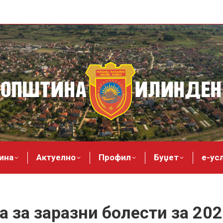
ина
Актуелно
Профил
Буџет
е-ус
 за заразни болести за 20