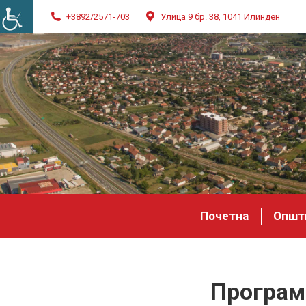
+3892/2571-703
Улица 9 бр. 38, 1041 Илинден
Почетна
Општ
Програма