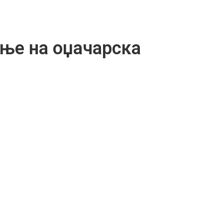
ње на оџачарска