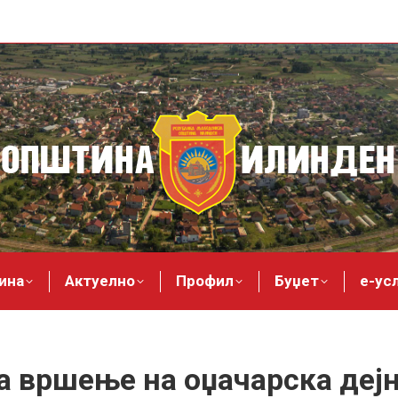
ина
Актуелно
Профил
Буџет
е-ус
а вршење на оџачарска дејн