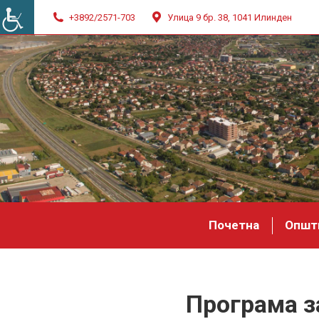
+3892/2571-703
Улица 9 бр. 38, 1041 Илинден
Почетна
Општ
Програма з