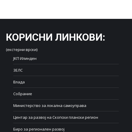
on
on
on
on
on
Facebook
X
LinkedIn
WhatsApp
Pinterest
КОРИСНИ ЛИНКОВИ
:
(екстерни врски)
ЈКП Илинден
ЗЕЛС
Влада
Собрание
Министерство за локална самоуправа
Центар за развој на Скопски плански регион
Биро за регионален развој