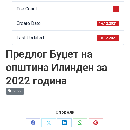
File Count
1
Create Date
16.12.2021
Last Updated
16.12.2021
Предлог Буџет на
општина Илинден за
2022 година
2022
Сподели
Share
Share
Share
Share
Share