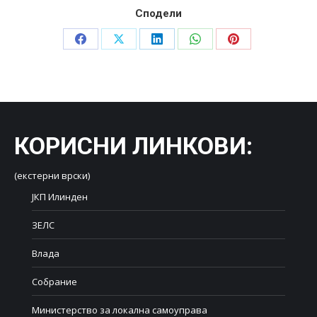
Сподели
Share
Share
Share
Share
Share
on
on
on
on
on
Facebook
X
LinkedIn
WhatsApp
Pinterest
КОРИСНИ ЛИНКОВИ
:
(екстерни врски)
ЈКП Илинден
ЗЕЛС
Влада
Собрание
Министерство за локална самоуправа