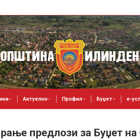
ина
Актуелно
Профил
Буџет
е-ус
ање предлози за Буџет на