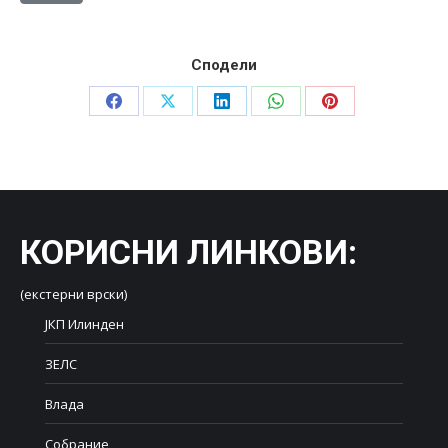
Сподели
Share
Share
Share
Share
Share
on
on
on
on
on
Facebook
X
LinkedIn
WhatsApp
Pinterest
КОРИСНИ ЛИНКОВИ
:
(екстерни врски)
ЈКП Илинден
ЗЕЛС
Влада
Собрание