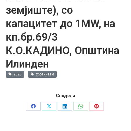
земјиште), со
капацитет до 1MW, на
кп.бр.69/3
К.О.КАДИНО, Општина
Илинден
2025
Урбанизам
Сподели
Share
Share
Share
Share
Share
on
on
on
on
on
Facebook
X
LinkedIn
WhatsApp
Pinterest