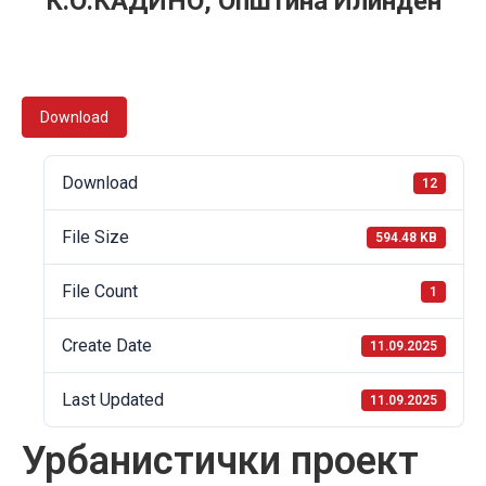
К.О.КАДИНО, Општина Илинден
Download
Download
12
File Size
594.48 KB
File Count
1
Create Date
11.09.2025
Last Updated
11.09.2025
Урбанистички проект