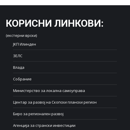
Facebook
X
LinkedIn
WhatsApp
Pinterest
КОРИСНИ ЛИНКОВИ
:
(екстерни врски)
ЈКП Илинден
ЗЕЛС
Влада
Собрание
Министерство за локална самоуправа
Центар за развој на Скопски плански регион
Биро за регионален развој
Агенција за странски инвестиции