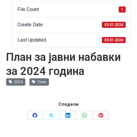
File Count
1
Create Date
03.01.2024
Last Updated
03.01.2024
План за јавни набавки
за 2024 година
2024
План
Сподели
Share
Share
Share
Share
Share
on
on
on
on
on