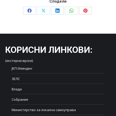
Сподели
Share
Share
Share
Share
Share
on
on
on
on
on
Facebook
X
LinkedIn
WhatsApp
Pinterest
КОРИСНИ ЛИНКОВИ
:
(екстерни врски)
ЈКП Илинден
ЗЕЛС
Влада
Собрание
Министерство за локална самоуправа