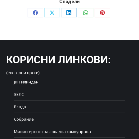
Сподели
Share
Share
Share
Share
Share
on
on
on
on
on
Facebook
X
LinkedIn
WhatsApp
Pinterest
КОРИСНИ ЛИНКОВИ
:
(екстерни врски)
ЈКП Илинден
ЗЕЛС
Влада
Собрание
Министерство за локална самоуправа