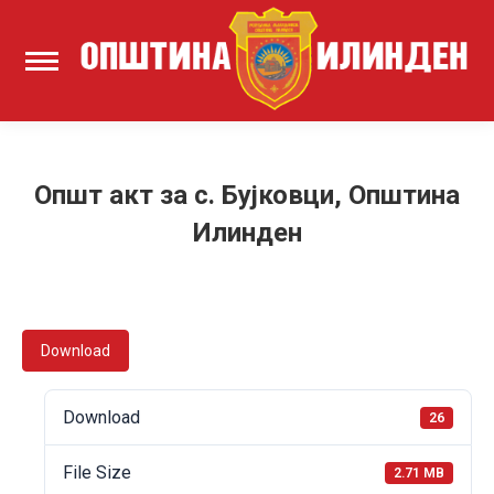
Општ акт за с. Бујковци, Општина
Илинден
Download
Download
26
File Size
2.71 MB