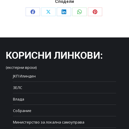
Сподели
Share
Share
Share
Share
Share
on
on
on
on
on
Facebook
X
LinkedIn
WhatsApp
Pinterest
КОРИСНИ ЛИНКОВИ
:
(екстерни врски)
ЈКП Илинден
ЗЕЛС
Влада
Собрание
Министерство за локална самоуправа