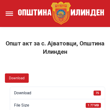
Општ акт за с. Ајватовци, Општина
Илинден
Download
Download
75
File Size
1.77 MB