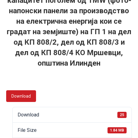
капацитет поголем од 1MW (фото-
напонски панели за производство
на електрична енергија кои се
градат на земјиште) на ГП 1 на дел
од КП 808/2, дел од КП 808/3 и
дел од КП 808/4 КО Мршевци,
општина Илинден
Download
Download
25
File Size
1.84 MB