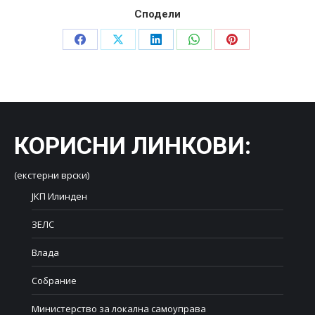
Сподели
Share
Share
Share
Share
Share
on
on
on
on
on
Facebook
X
LinkedIn
WhatsApp
Pinterest
КОРИСНИ ЛИНКОВИ
:
(екстерни врски)
ЈКП Илинден
ЗЕЛС
Влада
Собрание
Министерство за локална самоуправа