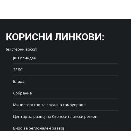
on
on
on
on
on
Facebook
X
LinkedIn
WhatsApp
Pinterest
КОРИСНИ ЛИНКОВИ
:
(екстерни врски)
ЈКП Илинден
ЗЕЛС
Влада
Собрание
Министерство за локална самоуправа
Центар за развој на Скопски плански регион
Биро за регионален развој