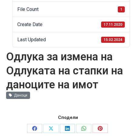
File Count
1
Create Date
17.11.2020
Last Updated
15.02.2024
Одлука за измена на
Одлуката на стапки на
даноците на имот
Даноци
Сподели
Share
Share
Share
Share
Share