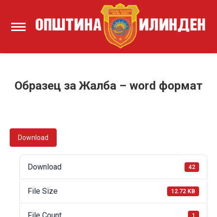
Образец за Жалба – word формат
Download
Download
42
File Size
12.72 KB
File Count
1