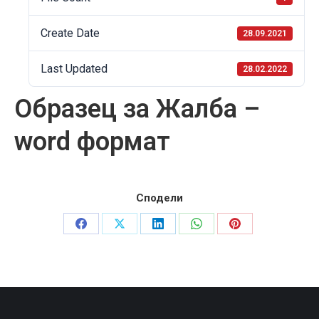
Create Date
28.09.2021
Last Updated
28.02.2022
Образец за Жалба –
word формат
Сподели
Share
Share
Share
Share
Share
on
on
on
on
on
Facebook
X
LinkedIn
WhatsApp
Pinterest