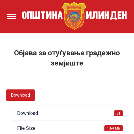
Објава за отуѓување градежно
земјиште
Download
Download
31
File Size
1.64 MB