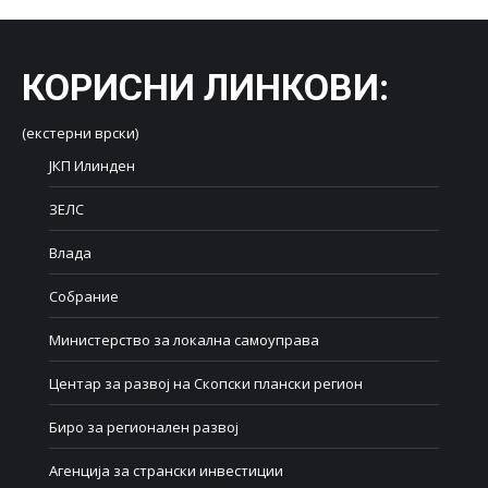
Facebook
X
LinkedIn
WhatsApp
Pinterest
КОРИСНИ ЛИНКОВИ
:
(екстерни врски)
ЈКП Илинден
ЗЕЛС
Влада
Собрание
Министерство за локална самоуправа
Центар за развој на Скопски плански регион
Биро за регионален развој
Агенција за странски инвестиции