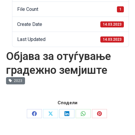
File Count
1
Create Date
14.03.2023
Last Updated
14.03.2023
Објава за отуѓување
градежно земјиште
2023
Сподели
Share
Share
Share
Share
Share
on
on
on
on
on