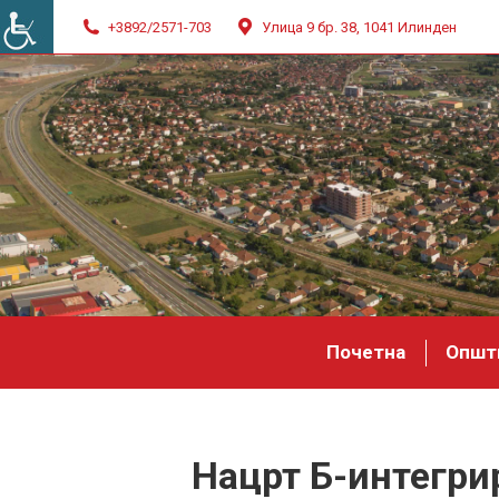
+3892/2571-703
Улица 9 бр. 38, 1041 Илинден
Почетна
Општ
Нацрт Б-интегри