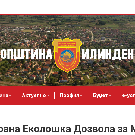
ина
Актуелно
Профил
Буџет
е-ус
рана Еколошка Дозвола за 