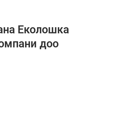
ана Еколошка
компани доо