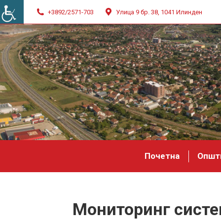
+3892/2571-703
Улица 9 бр. 38, 1041 Илинден
Почетна
Општ
Мониторинг систем