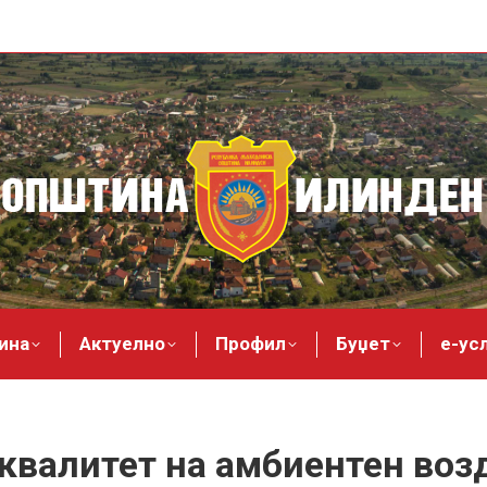
ина
Актуелно
Профил
Буџет
е-ус
квалитет на амбиентен возд