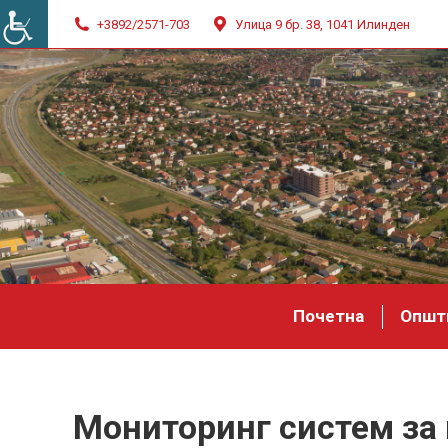
+3892/2571-703
Улица 9 бр. 38, 1041 Илинден
Почетна
Општ
Мониторинг систем за 