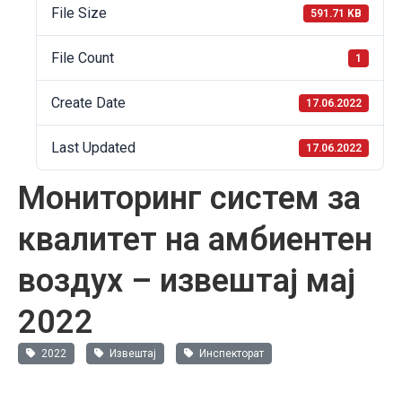
File Size
591.71 KB
File Count
1
Create Date
17.06.2022
Last Updated
17.06.2022
Мониторинг систем за
квалитет на амбиентен
воздух – извештај мај
2022
2022
Извештај
Инспекторат