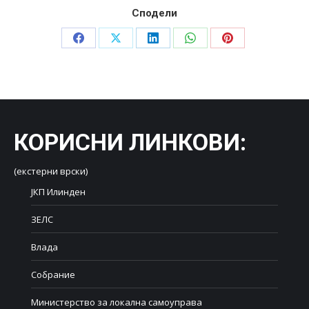
Сподели
Share
Share
Share
Share
Share
on
on
on
on
on
Facebook
X
LinkedIn
WhatsApp
Pinterest
КОРИСНИ ЛИНКОВИ
:
(екстерни врски)
ЈКП Илинден
ЗЕЛС
Влада
Собрание
Министерство за локална самоуправа